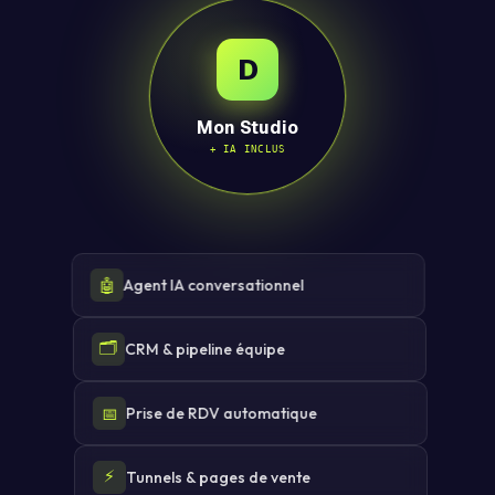
D
Mon Studio
+ IA INCLUS
🤖
Agent IA conversationnel
🗂
CRM & pipeline équipe
📅
Prise de RDV automatique
⚡
Tunnels & pages de vente