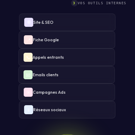
3
VOS OUTILS INTERNES
🌐
Site & SEO
📍
Fiche Google
📞
Appels entrants
📧
Emails clients
🎯
Campagnes Ads
📱
Réseaux sociaux