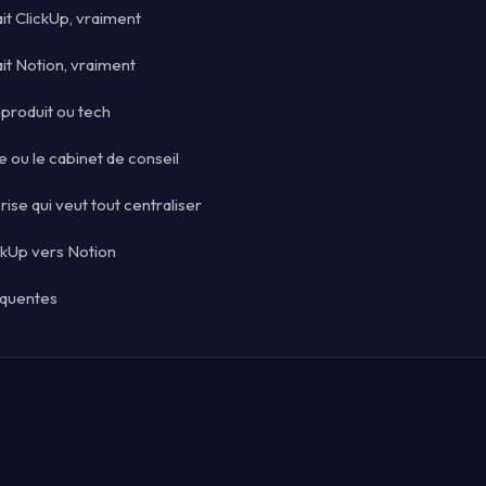
ait ClickUp, vraiment
ait Notion, vraiment
e produit ou tech
e ou le cabinet de conseil
rise qui veut tout centraliser
ckUp vers Notion
équentes