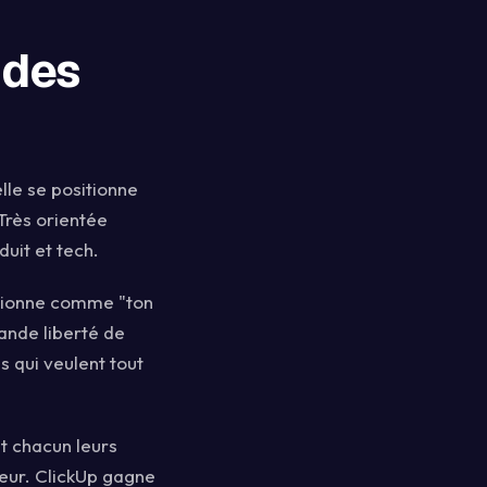
ndes
lle se positionne
Très orientée
duit et tech.
itionne comme "ton
rande liberté de
s qui veulent tout
nt chacun leurs
ateur. ClickUp gagne