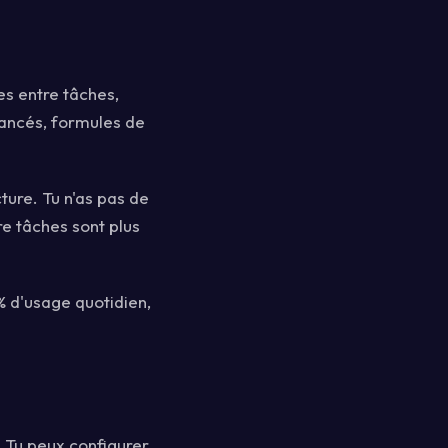
s entre tâches,
vancés, formules de
cture. Tu n'as pas de
re tâches sont plus
% d'usage quotidien,
. Tu peux configurer