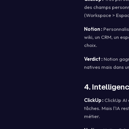
des champs personna
(Workspace > Espace
Notion :
Personnalisa
wiki, un CRM, un esp
choix.
Verdict :
Notion gagne
natives mais dans un
4. Intelligenc
ClickUp :
ClickUp AI 
tâches. Mais l'IA re
métier.