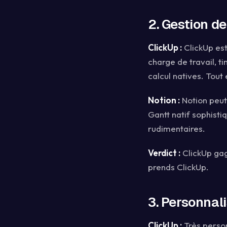
2. Gestion de
ClickUp :
ClickUp es
charge de travail, t
calcul natives. Tout e
Notion :
Notion peut 
Gantt natif sophisti
rudimentaires.
Verdict :
ClickUp gag
prends ClickUp.
3. Personnalis
ClickUp :
Très person