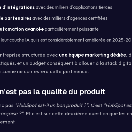
 d'intégrations
avec des milliers d'applications tierces
e partenaires
avec des milliers d'agences certifiées
automation avancée
particulièrement puissante
, leur couche IA qui s'est considérablement améliorée en 2025-2
entreprise structurée avec
une équipe marketing dédiée
, 
iqués, et un budget conséquent à allouer à la stack digita
ersonne ne contestera cette pertinence.
'est pas la qualité du produit
onc pas
"HubSpot est-il un bon produit ?"
. C'est
"HubSpot est
ançaise ?"
. Et c'est sur cette deuxième question que les c
sement.