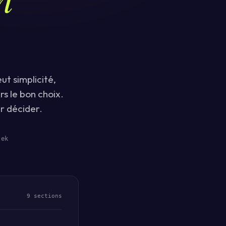
t simplicité,
s le bon choix.
r décider.
zek
9 sections