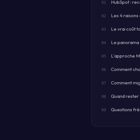
HubSpot : rec
Les 4 raisons
Le vrai coût 
Le panorama d
L'approche M
Comment chois
Comment mig
Quand rester 
Questions fr