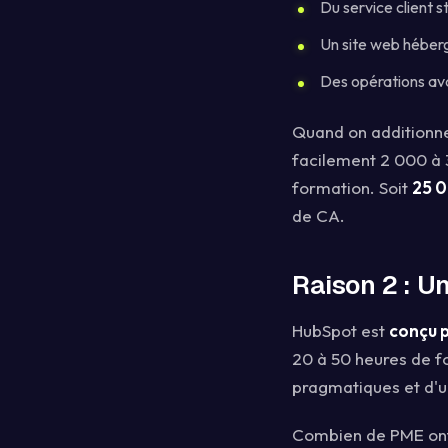
Du service client s
Un site web héberg
Des opérations ava
Quand on additionne
facilement 2 000 à 
formation. Soit
25 0
de CA.
Raison 2 : Un
HubSpot est
conçu 
20 à 50 heures de 
pragmatiques et d'un
Combien de PME ont 