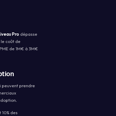
niveau Pro
dépasse
 le coût de
e PME de 1M€ à 3M€
ption
i peuvent prendre
merciaux
adoption.
t 10% des