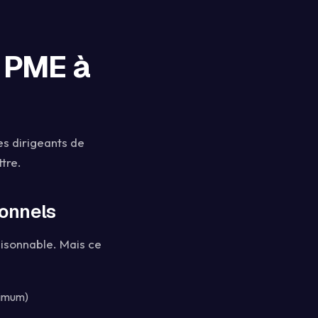
s PME à
es dirigeants de
tre.
ionnels
aisonnable. Mais ce
nimum)