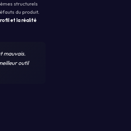
èmes structurels
éfauts du produit.
fil et la réalité
st mauvais.
eilleur outil