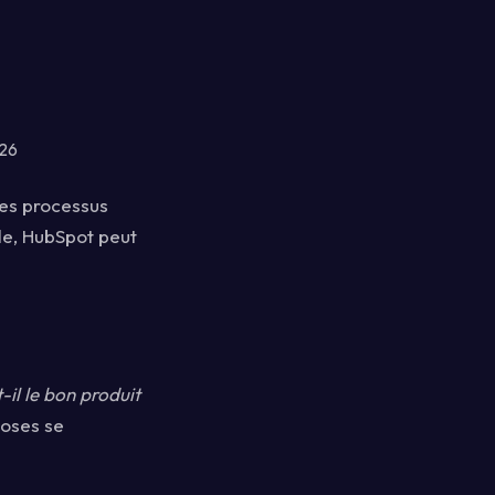
026
des processus
le, HubSpot peut
-il le bon produit
hoses se