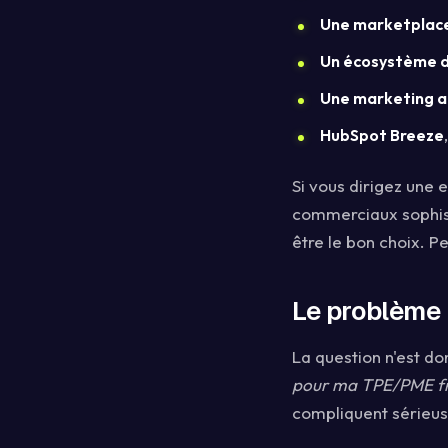
Une marketplace
Un écosystème d
Une marketing 
HubSpot Breeze
Si vous dirigez une 
commerciaux sophist
être le bon choix. P
Le problème n
La question n'est d
pour ma TPE/PME fr
compliquent sérieu